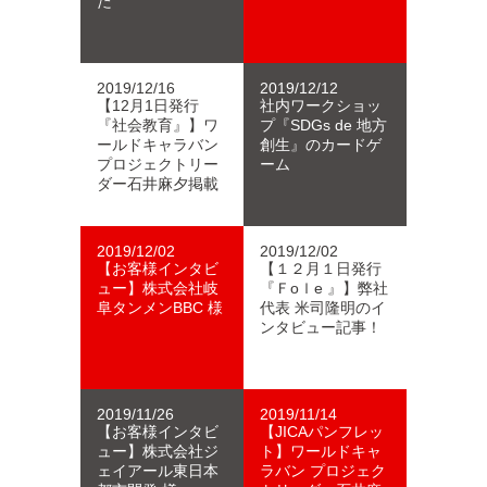
た
2019/12/16
2019/12/12
【12月1日発行
社内ワークショッ
『社会教育』】ワ
プ『SDGs de 地方
ールドキャラバン
創生』のカードゲ
プロジェクトリー
ーム
ダー石井麻夕掲載
2019/12/02
2019/12/02
【お客様インタビ
【１２月１日発行
ュー】株式会社岐
『Ｆoｌe 』】弊社
阜タンメンBBC 様
代表 米司隆明のイ
ンタビュー記事！
2019/11/26
2019/11/14
【お客様インタビ
【JICAパンフレッ
ュー】株式会社ジ
ト】ワールドキャ
ェイアール東日本
ラバン プロジェク