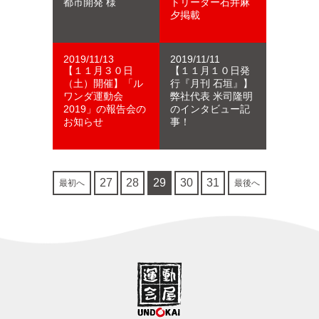
都市開発 様
トリーダー石井麻
夕掲載
2019/11/13
2019/11/11
【１１月３０日
【１１月１０日発
（土）開催】「ル
行『月刊 石垣』】
ワンダ運動会
弊社代表 米司隆明
2019」の報告会の
のインタビュー記
お知らせ
事！
27
28
29
30
31
最初へ
最後へ