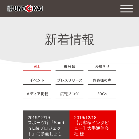
新着情報
ALL
未分類
お知らせ
イベント
プレスリリース
お客様の声
メディア掲載
広報ブログ
SDGs
2019/12/19
2019/12/18
スポーツ庁『Sport
【お客様インタビ
in Lifeプロジェク
ュー】大手通信会
ト』に参画しまし
社 様