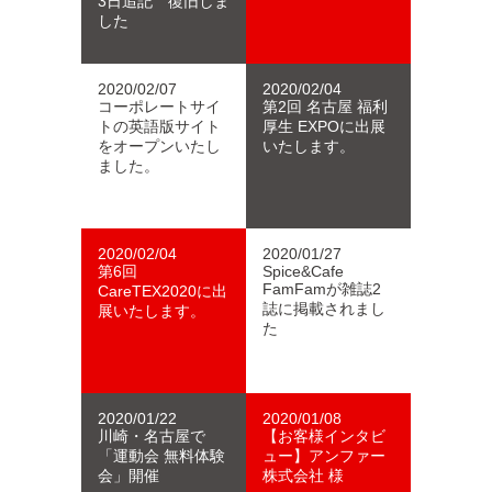
3日追記 復旧しま
した
2020/02/07
2020/02/04
コーポレートサイ
第2回 名古屋 福利
トの英語版サイト
厚生 EXPOに出展
をオープンいたし
いたします。
ました。
2020/02/04
2020/01/27
第6回
Spice&Cafe
FamFamが雑誌2
CareTEX2020に出
誌に掲載されまし
展いたします。
た
2020/01/22
2020/01/08
川崎・名古屋で
【お客様インタビ
「運動会 無料体験
ュー】アンファー
会」開催
株式会社 様