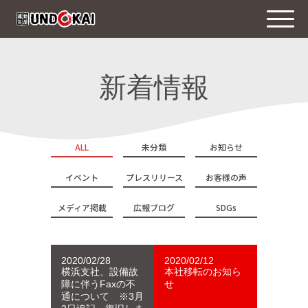
新着情報
ALL
未分類
お知らせ
イベント
プレスリリース
お客様の声
メディア掲載
広報ブログ
SDGs
2020/02/28
2020/02/12
横浜支社、設備故
本社移転のお知ら
障に伴うFaxの不
せ
通について ※3月