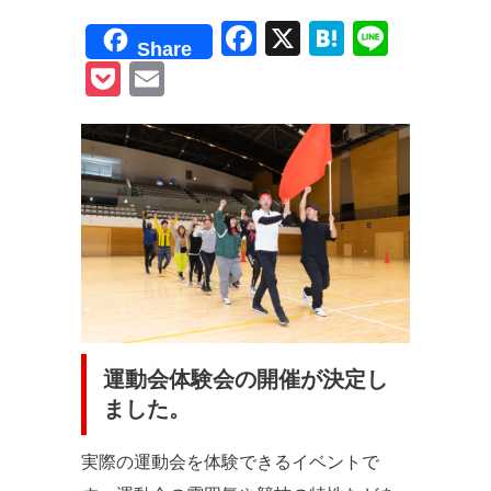
F
X
H
Li
Share
a
at
n
P
E
c
e
e
o
m
e
n
ck
ail
b
a
et
o
o
k
運動会体験会の開催が決定し
ました。
実際の運動会を体験できるイベントで