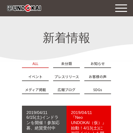
新着情報
ALL
未分類
お知らせ
イベント
プレスリリース
お客様の声
メディア掲載
広報ブログ
SDGs
2019/04/11
2019/04/11
6/15(土)インドラ
『Neo
ンを開催！参加応
UNDOKAI（仮）』
募、絶賛受付中
始動！4/13(土)に