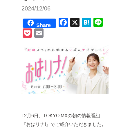
2024/12/06
F
X
H
Li
Share
a
at
n
P
E
c
e
e
o
m
e
n
ck
ail
b
a
et
o
o
k
12月6日、TOKYO MXの朝の情報番組
『おはリナ!』でご紹介いただきました。