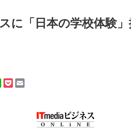
ビジネスに「日本の学校体験
Li
P
E
n
o
m
e
ck
ail
et