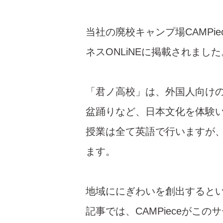
o
k
当社の廃校キャンプ場CAMPie
ネスONLiNEに掲載されました
「君ノ高校」は、外国人向け
盆踊りなど、日本文化を体験
授業は全て英語で行いますが
ます。
地域ににぎわいを創出すると
記事では、CAMPieceが