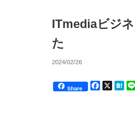
ITmedia
た
2024/02/26
F
X
H
Share
a
at
c
e
e
n
b
a
o