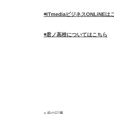
◉ITmediaビジネスONLiNE
◉君ノ高校についてはこちら
< 前の記事