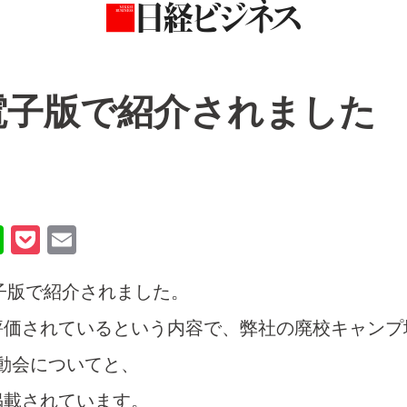
電子版で紹介されました
Li
P
E
n
o
m
電子版で紹介されました。
e
ck
ail
et
評価されているという内容で、弊社の廃校キャンプ
運動会についてと、
掲載されています。