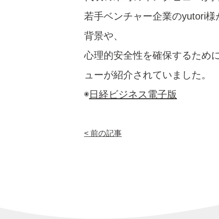
o
若手ベンチャー企業のyuto
k
背景や、
心理的安全性を確保するため
ューが紹介されていました。
◉
日経ビジネス電子版
< 前の記事