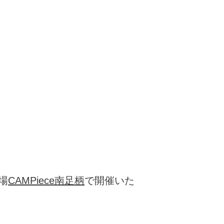
場
CAMPiece南足柄
で開催いた