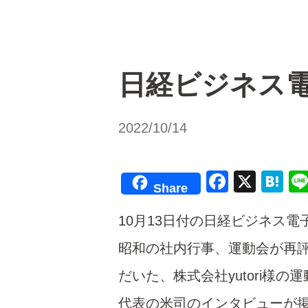
日経ビジネス
2022/10/14
F
X
H
Share
a
at
10月13日付の日経ビジネス
c
e
e
n
昭和の社内行事、運動会が再
b
a
だいた、株式会社yutori様の
o
代表の米司のインタビューが