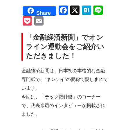
F
X
H
Li
Share
a
at
n
P
E
c
e
e
o
m
e
n
「金融経済新聞」でオン
ck
ail
b
a
ライン運動会をご紹介い
et
o
ただきました！
o
金融経済新聞は、日本初の本格的な金融
k
専門紙で、“キンケイ”の愛称で親しまれて
います。
今回は、「テック羅針盤」のコーナー
で、代表米司のインタビューが掲載され
ました。