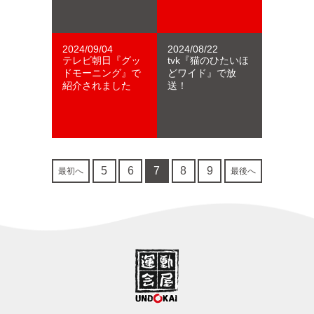
2024/09/04
2024/08/22
テレビ朝日『グッ
tvk『猫のひたいほ
ドモーニング』で
どワイド』で放
紹介されました
送！
5
6
7
8
9
最初へ
最後へ